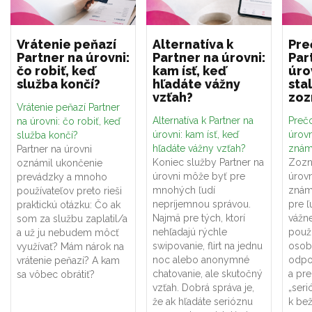
Vrátenie peňazí
Alternatíva k
Pre
Partner na úrovni:
Partner na úrovni:
Par
čo robiť, keď
kam ísť, keď
úro
služba končí?
hľadáte vážny
sta
vzťah?
zo
Vrátenie peňazí Partner
Alternatíva k Partner na
Prečo
na úrovni: čo robiť, keď
úrovni: kam ísť, keď
úrovn
služba končí?
hľadáte vážny vzťah?
znám
Partner na úrovni
Koniec služby Partner na
Zozn
oznámil ukončenie
úrovni môže byť pre
úrovn
prevádzky a mnoho
mnohých ľudí
znám
používateľov preto rieši
nepríjemnou správou.
pre ľ
praktickú otázku: Čo ak
Najmä pre tých, ktorí
vážne
som za službu zaplatil/a
nehľadajú rýchle
použí
a už ju nebudem môcť
swipovanie, flirt na jednu
osob
využívať? Mám nárok na
noc alebo anonymné
odpo
vrátenie peňazí? A kam
chatovanie, ale skutočný
a pr
sa vôbec obrátiť?
vzťah. Dobrá správa je,
„seri
že ak hľadáte serióznu
k be