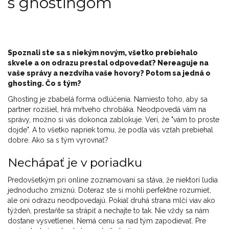
s ghostingom
Spoznali ste sa s niekým novým, všetko prebiehalo
skvele a on odrazu prestal odpovedať? Nereaguje na
vaše správy a nezdvíha vaše hovory? Potom sa jedná o
ghosting. Čo s tým?
Ghosting je zbabelá forma odlúčenia. Namiesto toho, aby sa
partner rozišiel, hrá mŕtveho chrobáka. Neodpovedá vám na
správy, možno si vás dokonca zablokuje. Verí, že "vám to proste
dojde". A to všetko napriek tomu, že podľa vás vzťah prebiehal
dobre. Ako sa s tým vyrovnať?
Nechápať je v poriadku
Predovšetkým pri online zoznamovaní sa stáva, že niektorí ľudia
jednoducho zmiznú. Doteraz ste si mohli perfektne rozumieť,
ale oni odrazu neodpovedajú. Pokiaľ druhá strana mlčí viav ako
týždeň, prestaňte sa strápiť a nechajte to tak. Nie vždy sa nám
dostane vysvetlenei. Nemá cenu sa nad tým zapodievať. Pre