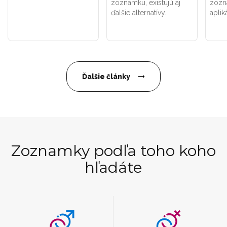
zoznamku, existujú aj
zozn
ďalšie alternatívy.
aplik
Ďalšie články
Zoznamky podľa toho koho
hľadáte