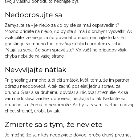
svoju vlastnú pohodu to nechajte byť.
Nedoprosujte sa
Zamyslite sa - je niečo za čo by ste sa mali ospravedlniť?
Možno prídete na niečo, čo by ste si mali s druhým vysvetliť. Ak
však cítite, že nie je za čo povedať prepáč, nechajte to tak. Pri
ghostingu sa mnoho ľudí obviňuje a hľadá problém v sebe.
Pýtajú sa seba: Čo som spravil zle? Vo väčšine prípadov však
chyba nebude na vašej strane.
Nevyvíjajte nátlak
Pri ghostingu mnoho ľudí cíti zmätok, kvôli tomu, že im partner
odrazu neodpovedá. A tak začnú posielať jednu správu za
druhou. Snažia sa druhému dovolať a iniciovať stretnutie. Ak sa
vám nedostáva žiadnej odpovedi, nechajte to tak. Netlačte na
druhého, k ničomu to nepomôže. Ak by sa s vami partner naozaj
chcel stretnúť, urobil by tak.
Zmierte sa s tým, že neviete
Je možné, že sa nikdy nedozviete dôvod, prečo druhý pretrhol