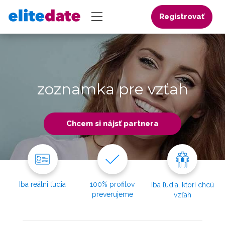
Registrovať
zoznamka pre vzťah
Chcem si nájsť partnera
Iba reálni ľudia
100% profilov
Iba ľudia, ktorí chcú
preverujeme
vzťah