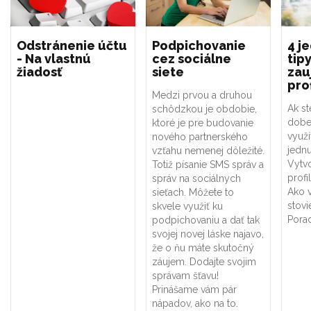
Odstránenie účtu
Podpichovanie
4 j
- Na vlastnú
cez sociálne
tipy
žiadosť
siete
zau
prof
Medzi prvou a druhou
Ak st
schôdzkou je obdobie,
dobe
ktoré je pre budovanie
využ
nového partnerského
jedn
vzťahu nemenej dôležité.
Vytvo
Totiž písanie SMS správ a
profi
správ na sociálnych
Ako v
sieťach. Môžete to
stovi
skvele využiť ku
Pora
podpichovaniu a dať tak
svojej novej láske najavo,
že o ňu máte skutočný
záujem. Dodajte svojim
správam šťavu!
Prinášame vám pár
nápadov, ako na to.