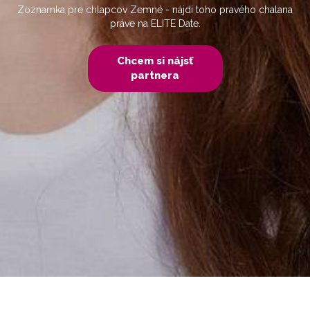
Zoznamka pre chlapcov Zemné - nájdi toho pravého chalana
práve na ELITE Date.
Chcem si nájsť
partnera