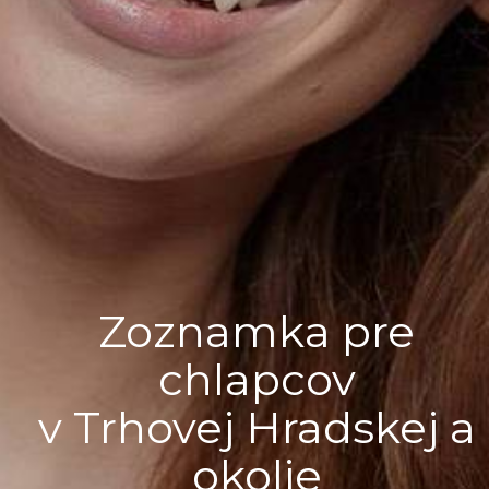
Zoznamka pre
chlapcov
v Trhovej Hradskej a
okolie