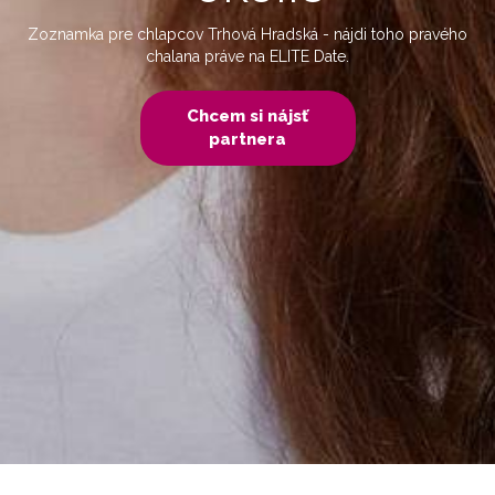
Zoznamka pre chlapcov Trhová Hradská - nájdi toho pravého
chalana práve na ELITE Date.
Chcem si nájsť
partnera