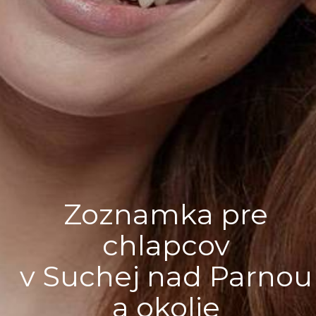
Zoznamka pre
chlapcov
v Suchej nad Parnou
a okolie