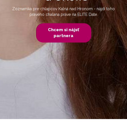
Zoznamka pre chlapcov Kalná nad Hronom - nájdi toho
pravého chalana práve na ELITE Date.
Chcem si nájsť
partnera