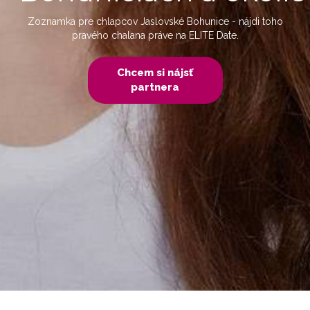
Zoznamka pre chlapcov Jaslovské Bohunice - nájdi toho
pravého chalana práve na ELITE Date.
Chcem si nájsť
partnera