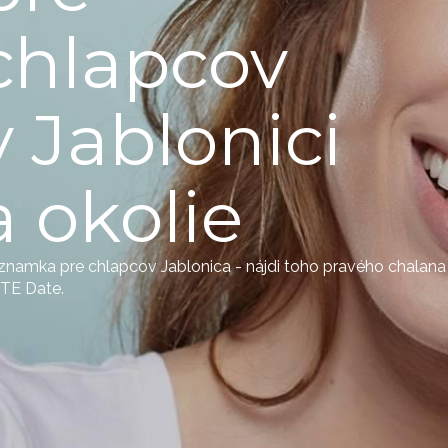
chlapcov
v Jablonici
a okolie
namka pre chlapcov Jablonica - nájdi toho pravého chalana
TE Date.