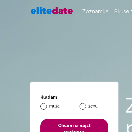
Zoznamka
Skúsen
Hľadám
muža
ženu
Chcem si nájsť
partnera