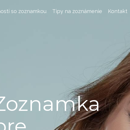
osti so zoznamkou
Tipy na zoznámenie
Kontakt
Zoznamka
pre