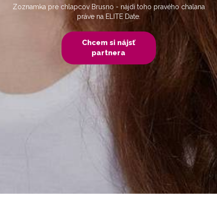
Zoznamka pre chlapcov Brusno - nájdi toho pravého chalana
práve na ELITE Date.
Chcem si nájsť
partnera