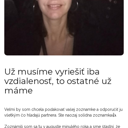
Už musíme vyriešiť iba
vzdialenosť, to ostatné už
máme
Veľmi by som chcela poďakovať vašej zoznamke a odporučiť ju
všetkým čo hľadajú partnera. Ste naozaj solídna zoznamka👍.
Zoznámili som sa tu v auguste minulého roka a sme šťastní, že