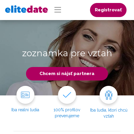
Registrovať
zoznamka pre vzťah
Chcem si nájsť partnera
Iba reálni ľudia
100% profilov
Iba ľudia, ktorí chcú
preverujeme
vzťah