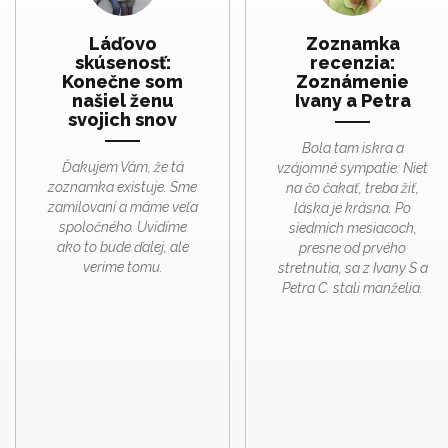
Láďovo
Zoznamka
skúsenosť:
recenzia:
Konečne som
Zoznámenie
našiel ženu
Ivany a Petra
svojich snov
Bola tam iskra a
Ďakujem Vám, že tá
vzájomné sympatie. Niet
zoznamka existuje. Sme
na čo čakať, treba žiť,
zamilovaní a máme veľa
láska je krásna. Po
spoločného. Uvidíme
siedmich mesiacoch,
ako to bude ďalej, ale
presne od prvého
veríme tomu.
stretnutia, sa z Ivany S a
Petra C. stali manželia.