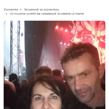
Zoznamka
Skúsenosti so zoznamkou
Už musíme vyriešiť iba vzdialenosť, to ostatné už máme