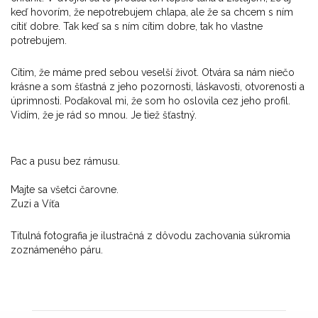
keď hovorím, že nepotrebujem chlapa, ale že sa chcem s ním
cítiť dobre. Tak keď sa s ním cítim dobre, tak ho vlastne
potrebujem.
Cítim, že máme pred sebou veselší život. Otvára sa nám niečo
krásne a som šťastná z jeho pozornosti, láskavosti, otvorenosti a
úprimnosti. Poďakoval mi, že som ho oslovila cez jeho profil.
Vidím, že je rád so mnou. Je tiež šťastný.
Pac a pusu bez rámusu.
Majte sa všetci čarovne.
Zuzi a Víťa
Titulná fotografia je ilustračná z dôvodu zachovania súkromia
zoznámeného páru.