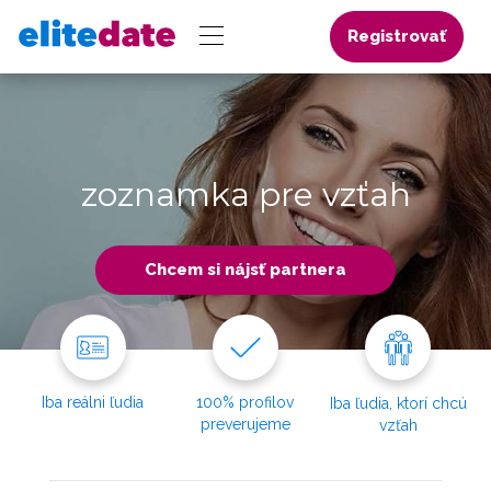
Registrovať
zoznamka pre vzťah
Chcem si nájsť partnera
Iba reálni ľudia
100% profilov
Iba ľudia, ktorí chcú
preverujeme
vzťah