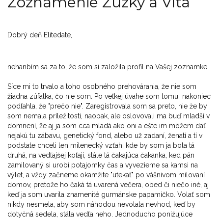
Zoznámenie Zuzky a Víta
Dobrý deň Elitedate,
nehanbím sa za to, že som si založila profil na Vašej zoznamke.
Síce mi to trvalo a toho osobného prehovárania, že nie som
žiadna zúfalka, čo nie som. Po veľkej úvahe som tomu nakoniec
podľahla, že "prečo nie". Zaregistrovala som sa preto, nie že by
som nemala príležitosti, naopak, ale oslovovali ma buď mladší v
domnení, že aj ja som cca mladá ako oni a ešte im môžem dať
nejakú tu zábavu, genetický fond, alebo už zadaní, ženatí a tí v
podstate chceli len milenecký vzťah, kde by som ja bola tá
druhá, na vedľajšej koľaji, stále tá čakajúca čakanka, ked pán
zamilovaný si urobí potajomky čas a vyvezieme sa kamsi na
výlet, a vždy začneme okamžite "utekať" po vášnivom milovaní
domov, pretože ho čaká tá uvarená večera, obed či niečo iné, aj
keď ja som uvarila znamenité gurmánske papamíčko. Volať som
nikdy nesmela, aby som náhodou nevolala nevhod, keď by
dotyčná sedela, stála vedľa neho. Jednoducho ponižujúce