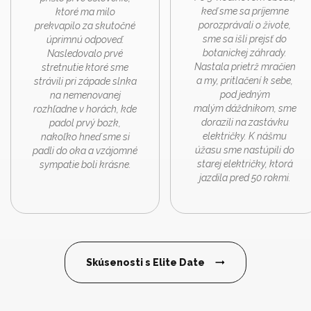
keď sme sa príjemne
ktoré ma milo
porozprávali o živote,
prekvapilo za skutočné
sme sa išli prejsť do
úprimnú odpoveď.
botanickej záhrady.
Nasledovalo prvé
Nastala prietrž mračien
stretnutie ktoré sme
a my, pritlačení k sebe,
strávili pri západe slnka
pod jedným
na nemenovanej
malým dáždnikom, sme
rozhľadne v horách, kde
dorazili na zastávku
padol prvý bozk,
električky. K nášmu
nakoľko hneď sme si
úžasu sme nastúpili do
padli do oka a vzájomné
starej električky, ktorá
sympatie boli krásne.
jazdila pred 50 rokmi.
Skúsenosti s Elite Date