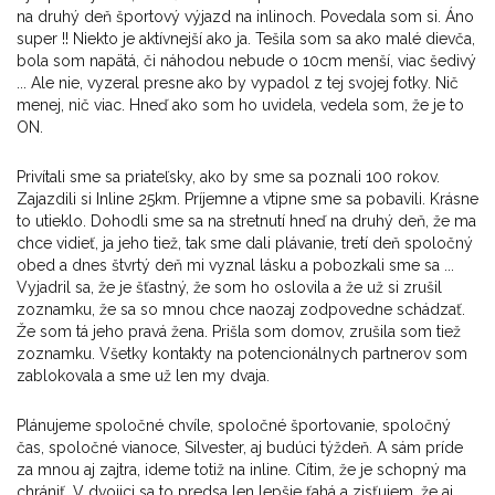
na druhý deň športový výjazd na inlinoch. Povedala som si. Áno
super !! Niekto je aktívnejší ako ja. Tešila som sa ako malé dievča,
bola som napätá, či náhodou nebude o 10cm menší, viac šedivý
... Ale nie, vyzeral presne ako by vypadol z tej svojej fotky. Nič
menej, nič viac. Hneď ako som ho uvidela, vedela som, že je to
ON.
Privítali sme sa priateľsky, ako by sme sa poznali 100 rokov.
Zajazdili si Inline 25km. Príjemne a vtipne sme sa pobavili. Krásne
to utieklo. Dohodli sme sa na stretnutí hneď na druhý deň, že ma
chce vidieť, ja jeho tiež, tak sme dali plávanie, tretí deň spoločný
obed a dnes štvrtý deň mi vyznal lásku a pobozkali sme sa ...
Vyjadril sa, že je šťastný, že som ho oslovila a že už si zrušil
zoznamku, že sa so mnou chce naozaj zodpovedne schádzať.
Že som tá jeho pravá žena. Prišla som domov, zrušila som tiež
zoznamku. Všetky kontakty na potencionálnych partnerov som
zablokovala a sme už len my dvaja.
Plánujeme spoločné chvíle, spoločné športovanie, spoločný
čas, spoločné vianoce, Silvester, aj budúci týždeň. A sám príde
za mnou aj zajtra, ideme totiž na inline. Cítim, že je schopný ma
chrániť. V dvojici sa to predsa len lepšie ťahá a zisťujem, že aj