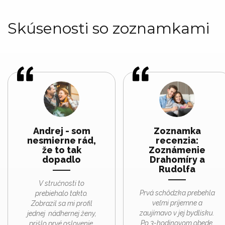
Skúsenosti so zoznamkami
Andrej - som
Zoznamka
nesmierne rád,
recenzia:
že to tak
Zoznámenie
dopadlo
Drahomíry a
Rudolfa
V stručnosti to
Prvá schôdzka prebehla
prebiehalo takto.
veľmi príjemne a
Zobrazil sa mi profil
zaujímavo v jej bydlisku.
jednej nádhernej ženy,
Po 3-hodinovom obede,
prišlo prvé oslovenie,