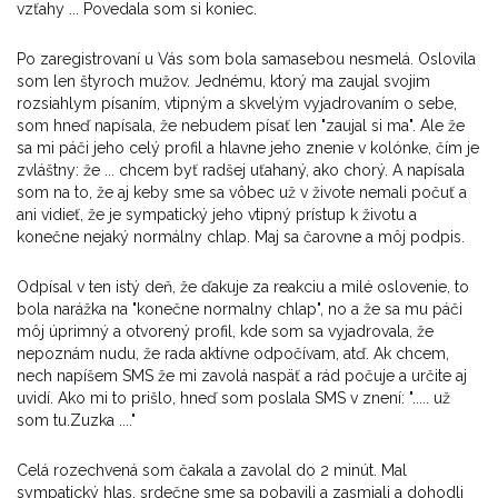
vzťahy ... Povedala som si koniec.
Po zaregistrovaní u Vás som bola samasebou nesmelá. Oslovila
som len štyroch mužov. Jednému, ktorý ma zaujal svojim
rozsiahlym písaním, vtipným a skvelým vyjadrovaním o sebe,
som hneď napísala, že nebudem písať len "zaujal si ma". Ale že
sa mi páči jeho celý profil a hlavne jeho znenie v kolónke, čím je
zvláštny: že ... chcem byť radšej uťahaný, ako chorý. A napísala
som na to, že aj keby sme sa vôbec už v živote nemali počuť a ​​
ani vidieť, že je sympatický jeho vtipný prístup k životu a
konečne nejaký normálny chlap. Maj sa čarovne a môj podpis.
Odpísal v ten istý deň, že ďakuje za reakciu a milé oslovenie, to
bola narážka na "konečne normalny chlap", no a že sa mu páči
môj úprimný a otvorený profil, kde som sa vyjadrovala, že
nepoznám nudu, že rada aktívne odpočívam, atď. Ak chcem,
nech napíšem SMS že mi zavolá naspäť a rád počuje a určite aj
uvidí. Ako mi to prišlo, hneď som poslala SMS v znení: "..... už
som tu.Zuzka ...."
Celá rozechvená som čakala a zavolal do 2 minút. Mal
sympatický hlas, srdečne sme sa pobavili a zasmiali a dohodli