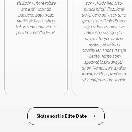
službám, ktoré robíte
som: „Vždy keď si to
pre ľudí. Keby do
budeš priať." Rozžiarili
budúcna bolo treba
sa jej oči a od vtedy sme
využiť Vašich služieb,
spolu stále. Omladli sme
tak je rada obnovím. S
o 30 rokov a splnili sa
pozdravom Vlaďka K.
nám aj tie najtajnejšie
sny, o ktorých sme si
mysleli, že ostanú
naveky len snom. A to je
všetko. Takto som
spoznal lásku svojich
snov. Nemal som ju ako
junior, prišla, aj keď som
už nedúfal a som senior.
Skúsenosti s Elite Date