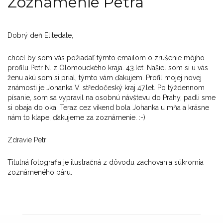
Zoznámenie Petra
Dobrý deň Elitedate,
chcel by som vás požiadať týmto emailom o zrušenie môjho
profilu Petr N. z Olomouckého kraja. 43.let. Našiel som si u vás
ženu akú som si prial, týmto vám ďakujem. Profil mojej novej
známosti je Johanka V. středočeský kraj 47.let. Po týždennom
písanie, som sa vypravil na osobnú návštevu do Prahy, padli sme
si obaja do oka. Teraz cez víkend bola Johanka u mňa a krásne
nám to klape, ďakujeme za zoznámenie. :-)
Zdravie Petr
Titulná fotografia je ilustračná z dôvodu zachovania súkromia
zoznámeného páru.