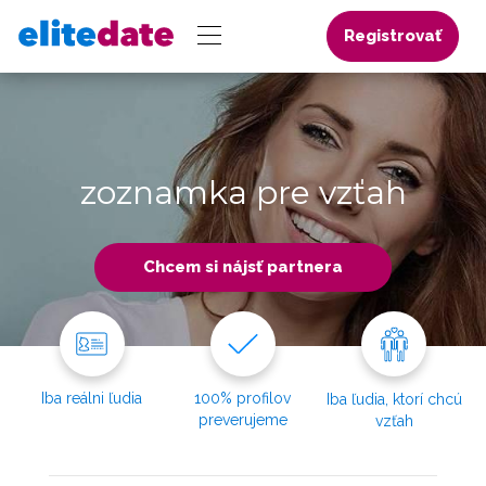
Registrovať
zoznamka pre vzťah
Chcem si nájsť partnera
Iba reálni ľudia
100% profilov
Iba ľudia, ktorí chcú
preverujeme
vzťah