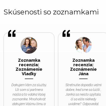
Skúsenosti so zoznamkami
Zoznamka
Zoznamka
recenzia:
recenzia:
Zoznámenie
Zoznámenie
Vlaďky
Jána
Ďakujem Vám za služby.
Stretnutie dopadlo veľmi
Už som si partnera
dobre, keď sme sa lúčili ,
našla a to vďaka Vašej
Janka sa neisto spýtala,
zoznamke. Mnohokrát
či sa ešte niekedy
ďakujem Vášmu tímu a
uvidíme? Odpovedal