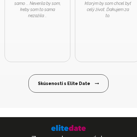
samo ... Neverila by som,
ktorým by som chcel byť
keby som to sama
celý život. Ďakujem za
nezažila ..
to.
Skúsenosti s Elite Date