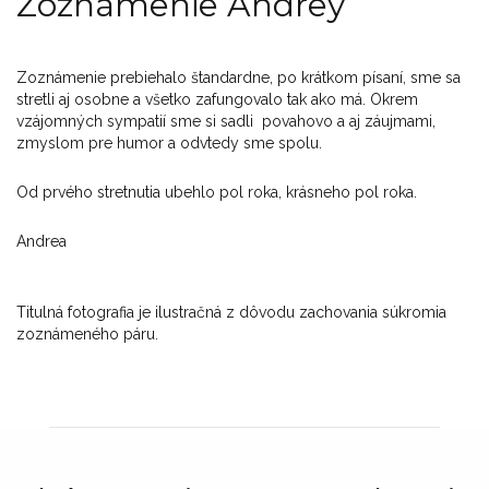
Zoznámenie Andrey
Zoznámenie prebiehalo štandardne, po krátkom písaní, sme sa
stretli aj osobne a všetko zafungovalo tak ako má. Okrem
vzájomných sympatií sme si sadli povahovo a aj záujmami,
zmyslom pre humor a odvtedy sme spolu.
Od prvého stretnutia ubehlo pol roka, krásneho pol roka.
Andrea
Titulná fotografia je ilustračná z dôvodu zachovania súkromia
zoznámeného páru.