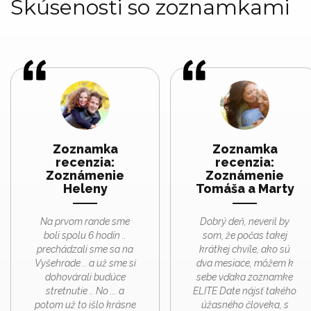
Skúsenosti so zoznamkami
Zoznamka
Zoznamka
recenzia:
recenzia:
Zoznámenie
Zoznámenie
Heleny
Tomáša a Marty
Na prvom rande sme
Dobrý deň, neveril by
boli spolu 6 hodín ..
som, že počas takej
prechádzali sme sa na
krátkej chvíle, ako sú
Vyšehrade .. a už sme si
dva mesiace, môžem k
dohovárali budúce
sebe vďaka zoznamke
stretnutie .. No ... a
ELITE Date nájsť takého
potom už to išlo krásne
úžasného človeka, s