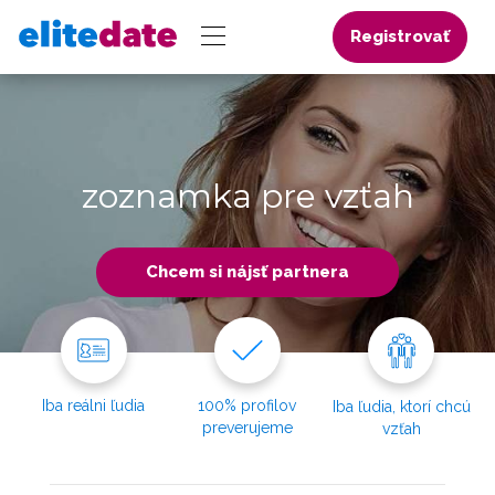
Registrovať
zoznamka pre vzťah
Chcem si nájsť partnera
Iba reálni ľudia
100% profilov
Iba ľudia, ktorí chcú
preverujeme
vzťah