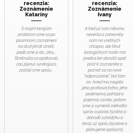
recenzia:
recenzia:
Zoznámenie
Zoznámenie
Kataríny
Ivany
S mojím terajším
A keď už som nikomu
priateľom sme sa po
neverila a zanevrela
písomnom zoznámení
som na všetkých
na druhýkrát stretli,
chlapov, ale tikot
padli sme si do ,,oka,,.
biologických hodín ma
Stretnutia sa opakovali,
predsa len donútil opäť
čas plynul vynikajúco,
prísť k zoznamke a
zostali sme spolu...
pozrieť sa na nové
"odporúčanie", bol tam
on, hneď ma zaujala
jeho profilová fotka, jeho
podmanivý pohľad a
príjemný úsmev, potom
sme si vymenili niekoľko
správ a počas týždňa si
dohodli schôdzku a
teraz už spolu bývame a
plánujeme spoločný