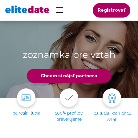
Registrovať
zoznamka pre vzťah
Chcem si nájsť partnera
Iba reálni ľudia
100% profilov
Iba ľudia, ktorí chcú
preverujeme
vzťah