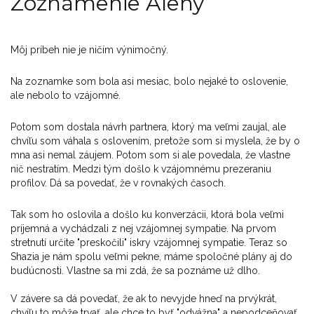
Zoznámenie Aleny
Môj príbeh nie je ničím výnimočný.
Na zoznamke som bola asi mesiac, bolo nejaké to oslovenie,
ale nebolo to vzájomné.
Potom som dostala návrh partnera, ktorý ma veľmi zaujal, ale
chvíľu som váhala s oslovením, pretože som si myslela, že by o
mna asi nemal záujem. Potom som si ale povedala, že vlastne
nič nestratím. Medzi tým došlo k vzájomnému prezeraniu
profilov. Dá sa povedať, že v rovnakých časoch.
Tak som ho oslovila a došlo ku konverzácii, ktorá bola veľmi
príjemná a vychádzali z nej vzájomnej sympatie. Na prvom
stretnutí určite "preskočili" iskry vzájomnej sympatie. Teraz so
Shazia je nám spolu veľmi pekne, máme spoločné plány aj do
budúcnosti. Vlastne sa mi zdá, že sa poznáme už dlho.
V závere sa dá povedať, že ak to nevyjde hneď na prvýkrát,
chvíľu to môže trvať, ale chce to byť "odvážna" a nepodceňovať