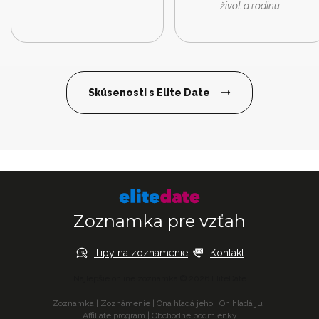
život a rodinu.
Skúsenosti s Elite Date
Zoznamka pre vzťah
Tipy na zoznamenie
Kontakt
Najlepšie online zoznamka © 2026 EliteDate
Zoznamka
|
Zoznámenie
|
Ona hľadá jeho
|
On hľadá ju
|
Affiliate program
|
Obchodné podmienky