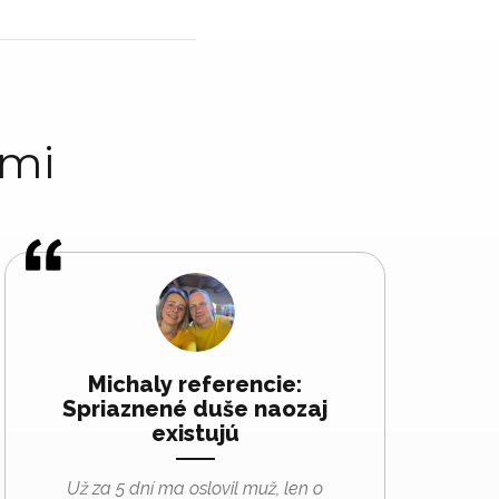
ami
Michaly referencie:
Spriaznené duše naozaj
existujú
Už za 5 dní ma oslovil muž, len o