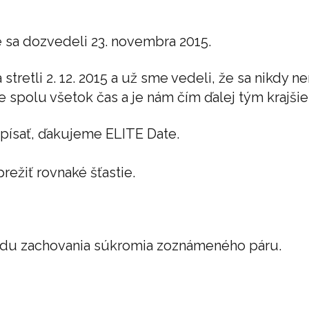
 sa dozvedeli 23. novembra 2015.
stretli 2. 12. 2015 a už sme vedeli, že sa nikdy 
me spolu všetok čas a je nám čím ďalej tým krajšie
apísať, ďakujeme ELITE Date.
ežiť rovnaké šťastie.
ôvodu zachovania súkromia zoznámeného páru.