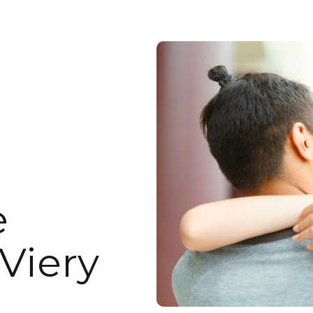
e
 Viery