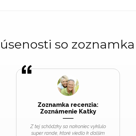
úsenosti so zoznamk
Zoznamka recenzia:
Zoznámenie Katky
Z tej schôdzky sa nakoniec vykľulo
super rande, ktoré viedlo k ďalším