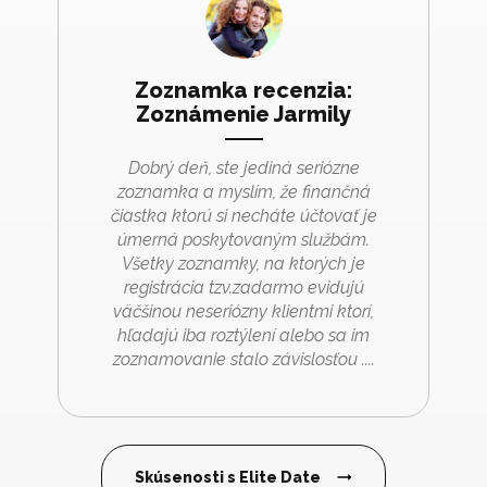
Zoznamka recenzia:
Zoznámenie Jarmily
Dobrý deň, ste jediná seriózne
zoznamka a myslím, že finančná
čiastka ktorú si necháte účtovať je
úmerná poskytovaným službám.
Všetky zoznamky, na ktorých je
registrácia tzv.zadarmo evidujú
väčšinou neseriózny klientmi ktorí,
hľadajú iba roztýlení alebo sa im
zoznamovanie stalo závislosťou ....
Skúsenosti s Elite Date