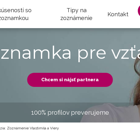
kúsenosti so
Tipy na
Kontakt
zoznamkou
zoznámenie
oznamka pre vzť
Chcem si nájsť partnera
100% profilov preverujeme
a: Zoznámenie Vlastimila a Viery