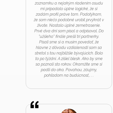
zoznamku a nejakým riadením osudu
mi pripadalo úplne logické, že si
zadám profil práve tam. Podotýkam,
že som niečo podobné urobil prvýkrát v
živote. Nastalo úplné zemetrasenie.
Prvé dva dni som písal a odpisoval. Do
"užšieho" finále prešli tri partnerky.
Písali sme si a musím povedať, že
hlavne z dôvodu vzdialenosti som sa
stretol s tou najbližšie bývajúcich. Bolo
to po týždni. A zišiel blesk. Ako by sme
sa poznali sto rokov. Okamžite sme si
padli do oka. Povahou, záujmy,
pohľadom na budúcnosť,. . .