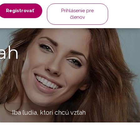
Registrovať
Prihlásenie pre
členov
ah
Iba ľudia, ktorí chcú vzťah