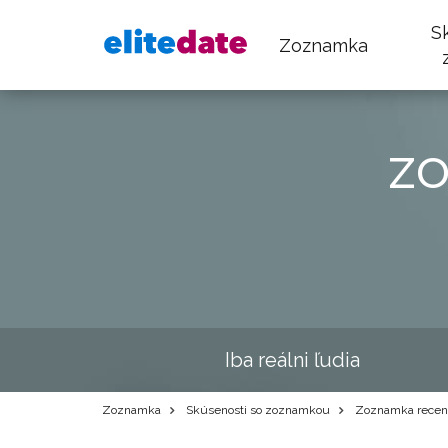
S
Zoznamka
z
Iba reálni ľudia
Zoznamka
Skúsenosti so zoznamkou
Zoznamka recenzi