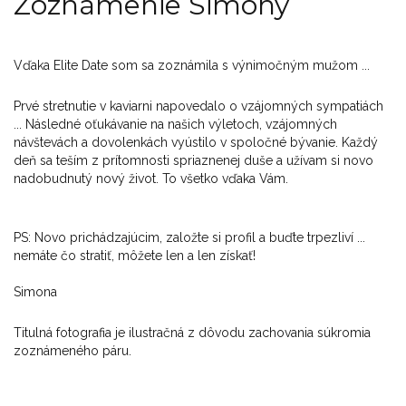
Zoznámenie Simony
Vďaka Elite Date som sa zoznámila s výnimočným mužom ...
Prvé stretnutie v kaviarni napovedalo o vzájomných sympatiách
... Následné oťukávanie na našich výletoch, vzájomných
návštevách a dovolenkách vyústilo v spoločné bývanie. Každý
deň sa teším z prítomnosti spriaznenej duše a užívam si novo
nadobudnutý nový život. To všetko vďaka Vám.
PS: Novo prichádzajúcim, založte si profil a buďte trpezliví ...
nemáte čo stratiť, môžete len a len získať!
Simona
Titulná fotografia je ilustračná z dôvodu zachovania súkromia
zoznámeného páru.