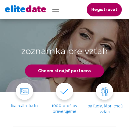
Registrovať
zoznamka pre vzťah
Chcem si nájsť partnera
Iba reálni ľudia
100% profilov
Iba ľudia, ktorí chcú
preverujeme
vzťah