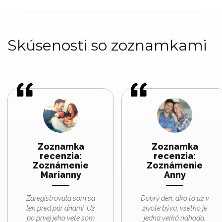
Skúsenosti so zoznamkami
Zoznamka
Zoznamka
recenzia:
recenzia:
Zoznámenie
Zoznámenie
Marianny
Anny
Zaregistrovala som sa
Dobrý deň, ako to už v
len pred pár dňami. Už
živote býva, všetko je
po prvej jeho vete som
jedna veľká náhoda.