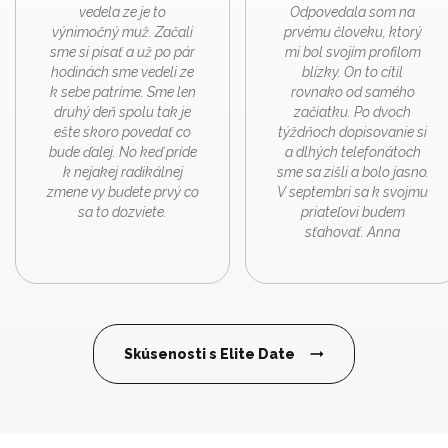
vedela ze je to
Odpovedala som na
výnimočný muž. Začali
prvému človeku, ktorý
sme si písať a už po pár
mi bol svojím profilom
hodinách sme vedeli ze
blízky. On to cítil
k sebe patríme. Sme len
rovnako od samého
druhý deň spolu tak je
začiatku. Po dvoch
ešte skoro povedať co
týždňoch dopisovanie si
bude ďalej. No keď príde
a dlhých telefonátoch
k nejakej radikálnej
sme sa zišli a bolo jasno.
zmene vy budete prvý co
V septembri sa k svojmu
sa to dozviete.
priateľovi budem
sťahovať. Anna
Skúsenosti s Elite Date