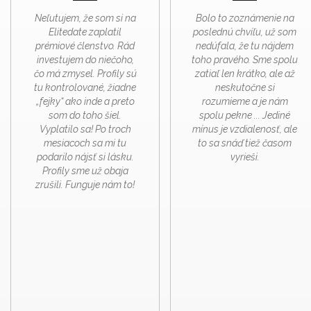
Neľutujem, že som si na
Bolo to zoznámenie na
Elitedate zaplatil
poslednú chvíľu, už som
prémiové členstvo. Rád
nedúfala, že tu nájdem
investujem do niečoho,
toho pravého. Sme spolu
čo má zmysel. Profily sú
zatiaľ len krátko, ale až
tu kontrolované, žiadne
neskutočne si
„fejky“ ako inde a preto
rozumieme a je nám
som do toho šiel.
spolu pekne ... Jediné
Vyplatilo sa! Po troch
mínus je vzdialenosť, ale
mesiacoch sa mi tu
to sa snáď tiež časom
podarilo nájsť si lásku.
vyrieši.
Profily sme už obaja
zrušili. Funguje nám to!