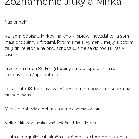
Zoznámenie Jitky a Mirka
Náš príbeh?
5.2. som odpísala Mirkovi na jeho 3. správu, nevzdal to, ja som
mala problémy s fotkami. Potom sme si vymenili mejly a potom
za 3 dni telefón a na prvú schôdzku sme sa dohodli u nás v
kaviarni.
Prešiel za mnou 8o km, 3 hodiny sme sa spolu smiali a
rozprávali pri čaji a bolo to ...
To sa stalo 18. februára, za týždeň som ho pozvala k sebe a už
nie som sama.
Mirek je pohoďák, optimista a moja krvná skupina.
Veľké dik zoznamke, vaši vďační Jitka a Mirek.
Titulná fotografia je ilustračná z dôvodu zachovania súkromia