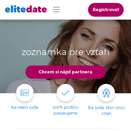
Registrovať
zoznamka pre vzťah
Chcem si nájsť partnera
Iba reálni ľudia
100% profilov
Iba ľudia, ktorí chcú
preverujeme
vzťah