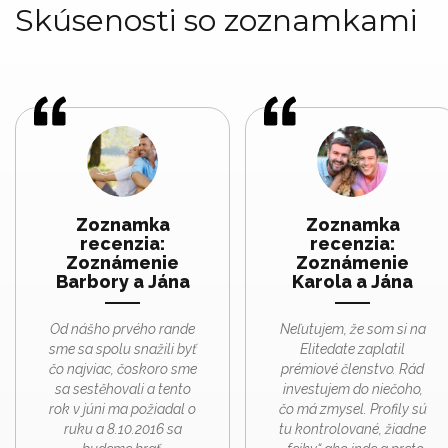
Skúsenosti so zoznamkami
Zoznamka
Zoznamka
recenzia:
recenzia:
Zoznámenie
Zoznámenie
Barbory a Jána
Karola a Jána
Od nášho prvého rande
Neľutujem, že som si na
sme sa spolu snažili byť
Elitedate zaplatil
čo najviac, čoskoro sme
prémiové členstvo. Rád
sa sestěhovali a tento
investujem do niečoho,
rok v júni ma požiadal o
čo má zmysel. Profily sú
ruku a 8.10.2016 sa
tu kontrolované, žiadne