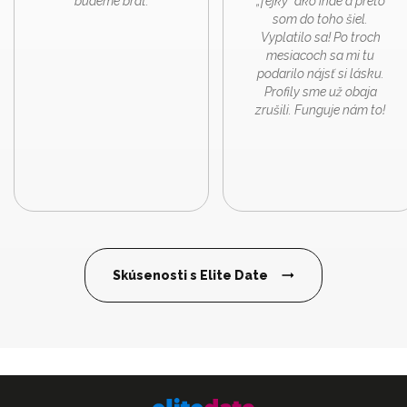
budeme brať.
„fejky“ ako inde a preto
som do toho šiel.
Vyplatilo sa! Po troch
mesiacoch sa mi tu
podarilo nájsť si lásku.
Profily sme už obaja
zrušili. Funguje nám to!
Skúsenosti s Elite Date