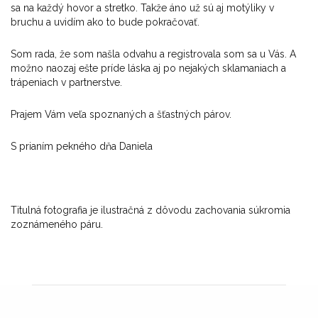
sa na ka
žd
ý hovor a stretko. Tak
že
áno u
ž s
ú aj motýliky v
bruchu a uvidím ako to bude pokra
čovať.
Som rada, že som našla odvahu a registrovala som sa u V
ás. A
mo
žno naozaj ešte pr
íde láska aj po nejakých sklamaniach a
trápeniach v partnerstve.
Prajem Vám ve
ľa spoznan
ých a
šťastn
ých párov.
S prianím pekného d
ňa Daniela
Titulná fotografia je ilustračná z dôvodu zachovania súkromia
zoznámeného páru.