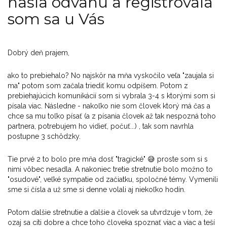
našla odvahu a registrovala
som sa u Vás
Dobrý de
ň prajem,
ako to prebiehalo? No najsk
ôr na m
ňa vyskočilo veľa "zaujala si
ma" potom som začala triediť komu odp
í
šem. Potom z
prebiehaj
úcich komunikácií som si vybrala 3-4 s ktorými som si
písala viac. Následne - nako
ľko nie som človek ktor
ý má
čas a
chce sa mu toľko p
ísa
ť (a z p
ísania
človek až tak nespozn
á toho
partnera, potrebujem ho vidie
ť, počuť...) , tak som navrhla
postupne 3 sch
ôdzky.
Tie prvé 2 to bolo pre m
ňa dosť "tragick
é"
😅
proste som si s
nimi vôbec nesadla. A nakoniec tretie stretnutie bolo mo
žno to
"osudov
é", ve
ľk
é sympatie od za
čiatku, spoločn
é témy. Vymenili
sme si
č
ísla a u
ž sme si denne volali aj niekoľko hod
ín.
Potom
ďalšie stretnutie a ďalšie a človek sa utvrdzuje v tom, že
ozaj sa c
íti dobre a chce toho
človeka spoznať viac a viac a teš
í