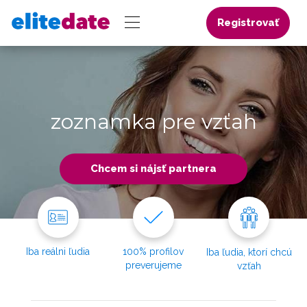
Registrovať
zoznamka pre vzťah
Chcem si nájsť partnera
Iba reálni ľudia
100% profilov
Iba ľudia, ktorí chcú
preverujeme
vzťah