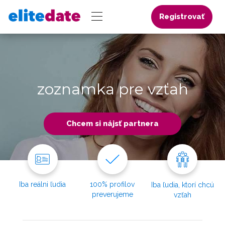
Registrovať
zoznamka pre vzťah
Chcem si nájsť partnera
Iba reálni ľudia
100% profilov
Iba ľudia, ktorí chcú
preverujeme
vzťah