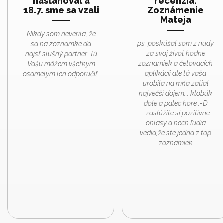
nasťahoval a
recenzia:
18.7. sme sa vzali
Zoznámenie
Mateja
Nikdy som neverila, že
ps: poskúšal som z nudy
sa na zoznamke dá
za svoj život hodne
nájsť slušný partner. Tú
zoznamiek a četovacích
Vašu môžem všetkým
aplikácii ale tá vaša
osamelým len odporučiť.
urobila na mňa zatial
največší dojem... klobúk
dole a palec hore :-D
...zaslúžite si pozitívne
ohlasy a nech ľudia
vedia,že ste jedna z top
zoznamiek