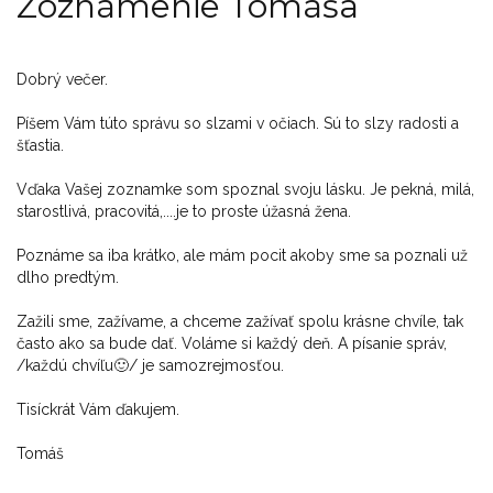
Zoznámenie Tomáša
Dobrý večer.
Píšem Vám túto správu so slzami v očiach. Sú to slzy radosti a
šťastia.
Vďaka Vašej zoznamke som spoznal svoju lásku. Je pekná, milá,
starostlivá, pracovitá,....je to proste úžasná žena.
Poznáme sa iba krátko, ale mám pocit akoby sme sa poznali už
dlho predtým.
Zažili sme, zažívame, a chceme zažívať spolu krásne chvíle, tak
často ako sa bude dať. Voláme si každý deň. A písanie správ,
/každú chvíľu🙂/ je samozrejmosťou.
Tisíckrát Vám ďakujem.
Tomáš