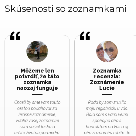
Skúsenosti so zoznamkami
Môžeme len
Zoznamka
potvrdiť, že táto
recenzia:
zoznamka
Zoznámenie
naozaj funguje
Lucie
Chceli by sme vám touto
Rada by som zrušila
cestou poďakovať za
moju registráciu u vás.
krásne zoznámenie,
Bola som s vami veľmi
vďaka vašej zoznamke
spokojná ako s
som našiel lásku a
kontaktom na Vás a aj
určite životnú partnerku.
ako zoznamku robíte. Je