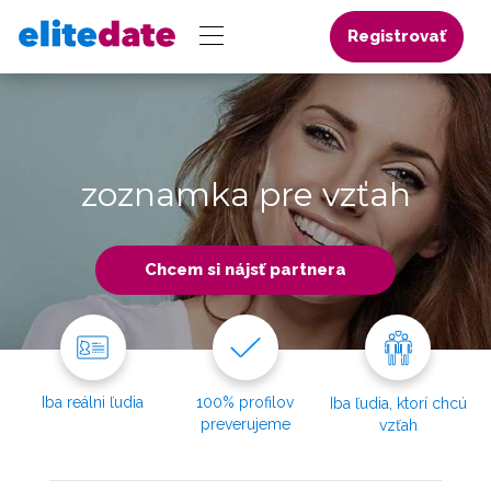
Registrovať
zoznamka pre vzťah
Chcem si nájsť partnera
Iba reálni ľudia
100% profilov
Iba ľudia, ktorí chcú
preverujeme
vzťah