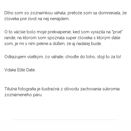
Dlho som so zoznamkou váhala, pretože som sa domnievala, že
človeka pre život na nej nenájdem.
O to väčšie bolo moje prekvapenie, keď som vyrazila na "prvé"
rande, na ktorom som spoznala super človeka s ktorým stále
som, je mi s ním pekne a dúfam, že aj naďalej bude.
Odkazujem všetkým, čo váhate, choďte do toho, stojí to za to!
Vďaka Elite Date.
Titulná fotografia je ilustračná z dôvodu zachovania súkromia
zoznámeného páru.